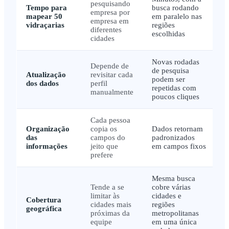
pesquisando
Tempo para
busca rodando
empresa por
mapear 50
em paralelo nas
empresa em
vidraçarias
regiões
diferentes
escolhidas
cidades
Novas rodadas
Depende de
de pesquisa
Atualização
revisitar cada
podem ser
dos dados
perfil
repetidas com
manualmente
poucos cliques
Cada pessoa
Organização
copia os
Dados retornam
das
campos do
padronizados
informações
jeito que
em campos fixos
prefere
Mesma busca
Tende a se
cobre várias
limitar às
cidades e
Cobertura
cidades mais
regiões
geográfica
próximas da
metropolitanas
equipe
em uma única