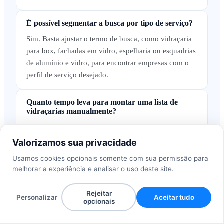
É possível segmentar a busca por tipo de serviço?
Sim. Basta ajustar o termo de busca, como vidraçaria
para box, fachadas em vidro, espelharia ou esquadrias
de alumínio e vidro, para encontrar empresas com o
perfil de serviço desejado.
Quanto tempo leva para montar uma lista de
vidraçarias manualmente?
Varia conforme o volume e a quantidade de cidades
pesquisadas, mas costuma levar horas quando feito
Valorizamos sua privacidade
empresa por empresa, copiando os dados um a um do
Usamos cookies opcionais somente com sua permissão para
Google Maps e dos sites.
melhorar a experiência e analisar o uso deste site.
Como a Máquina de Leads ajuda a gerar listas de
Rejeitar
Personalizar
Aceitar tudo
vidraçarias?
opcionais
A plataforma localiza empresas por segmento e cidade