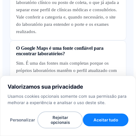
laboratório clínico ou posto de coleta, o que já ajuda a
separar esse perfil de clínicas médicas e consultórios.
Vale conferir a categoria e, quando necessário, o site
do laboratório para entender o porte e os exames
realizados.
O Google Maps é uma fonte confiável para
encontrar laboratórios?
Sim. É uma das fontes mais completas porque os
próprios laboratórios mantêm o perfil atualizado com
telefone, endereço, exames oferecidos e avaliações de
pacientes.
Valorizamos sua privacidade
Usamos cookies opcionais somente com sua permissão para
Como qualificar laboratórios antes de iniciar a
melhorar a experiência e analisar o uso deste site.
prospecção?
Alguns sinais úteis são site institucional próprio,
Rejeitar
Personalizar
Aceitar tudo
opcionais
presença ativa em redes sociais, volume relevante de
avaliações e oferta de múltiplas categorias de exames.