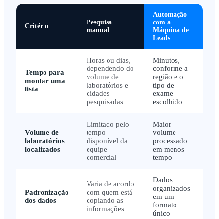
Automação
Pesquisa
com a
Critério
manual
Máquina de
Leads
Horas ou dias,
Minutos,
dependendo do
conforme a
Tempo para
volume de
região e o
montar uma
laboratórios e
tipo de
lista
cidades
exame
pesquisadas
escolhido
Limitado pelo
Maior
Volume de
tempo
volume
laboratórios
disponível da
processado
localizados
equipe
em menos
comercial
tempo
Dados
Varia de acordo
organizados
Padronização
com quem está
em um
dos dados
copiando as
formato
informações
único