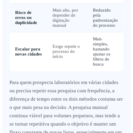
Mais alto, por
Reduzido
Risco de
depender de
pela
erros ou
digitação
padronização
duplicidade
manual
do processo
Mais
simples,
Exige repetir o
Escalar para
bastando
processo do
novas cidades
ajustar os
início
filtros de
busca
Para quem prospecta laboratórios em várias cidades
ou precisa repetir essa pesquisa com frequência, a
diferença de tempo entre os dois métodos costuma ser
o que mais pesa na decisão. A pesquisa manual
continua viável para volumes pequenos, mas tende a
se tornar repetitiva quando o objetivo é manter um
fluxo constante de novas listas, especialmente em um