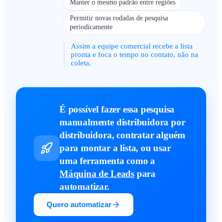
Manter o mesmo padrão entre regiões
Permitir novas rodadas de pesquisa
periodicamente
Assim a equipe comercial recebe a lista
pronta e foca o tempo no contato, não na
coleta.
É possível fazer essa pesquisa
manualmente distribuidora por
distribuidora, contratar alguém
para montar a lista, ou usar
uma ferramenta como a
Máquina de Leads
para
automatizar.
Quero automatizar