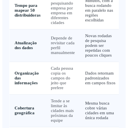
Minutos, com a
pesquisando
Tempo para
busca rodando
empresa por
mapear 50
em paralelo nas
empresa em
distribuidoras
regiões
diferentes
escolhidas
cidades
Novas rodadas
Depende de
de pesquisa
Atualização
revisitar cada
podem ser
dos dados
perfil
repetidas com
manualmente
poucos cliques
Cada pessoa
Organização
copia os
Dados retornam
das
campos do
padronizados
informações
jeito que
em campos fixos
prefere
Tende a se
Mesma busca
limitar às
Cobertura
cobre várias
cidades mais
geográfica
cidades em uma
próximas da
única rodada
equipe