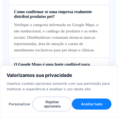
Como confirmar se uma empresa realmente
distribui produtos pet?
Verifique a categoria informada no Google Maps, o
site institucional, o catálogo de produtos e as redes
sociais. Distribuidoras costumam destacar marcas
representadas, área de atuação e canais de
atendimento exclusivos para pet shops e clínicas.
O Google Maps é uma fonte confiável para
encontrar distribuidoras pet?
Valorizamos sua privacidade
Sim. É uma das fontes mais completas porque as
Usamos cookies opcionais somente com sua permissão para
próprias empresas mantêm o perfil atualizado com
melhorar a experiência e analisar o uso deste site.
endereço do centro de distribuição, telefone, horário
de funcionamento e fotos do galpão ou da operação.
Rejeitar
Personalizar
Aceitar tudo
opcionais
Como qualificar distribuidoras pet antes de iniciar
a prospecção?