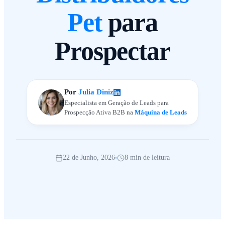
Pet
para
Prospectar
Por
Julia Diniz
Especialista em Geração de Leads para
Prospecção Ativa B2B na
Máquina de Leads
22 de Junho, 2026
8 min de leitura