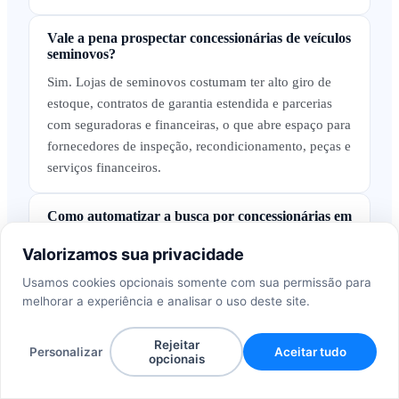
Vale a pena prospectar concessionárias de veículos
seminovos?
Sim. Lojas de seminovos costumam ter alto giro de
estoque, contratos de garantia estendida e parcerias
com seguradoras e financeiras, o que abre espaço para
fornecedores de inspeção, recondicionamento, peças e
serviços financeiros.
Como automatizar a busca por concessionárias em
várias cidades?
Valorizamos sua privacidade
Em vez de abrir cada perfil manualmente, uma
ferramenta de geração de leads percorre os resultados
Usamos cookies opcionais somente com sua permissão para
melhorar a experiência e analisar o uso deste site.
públicos do Maps em várias cidades ao mesmo tempo
e devolve os dados padronizados em uma única lista,
Rejeitar
pronta para a equipe comercial.
Personalizar
Aceitar tudo
opcionais
Quais ferramentas ajudam a encontrar