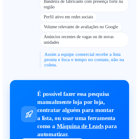
Bandeira de fabricante com presença forte na
região
Perfil ativo em redes sociais
Volume relevante de avaliações no Google
Anúncios recentes de vagas ou de novas
unidades
Assim a equipe comercial recebe a lista
pronta e foca o tempo no contato, não na
coleta.
É possível fazer essa pesquisa
manualmente loja por loja,
contratar alguém para montar
a lista, ou usar uma ferramenta
como a
Máquina de Leads
para
automatizar.